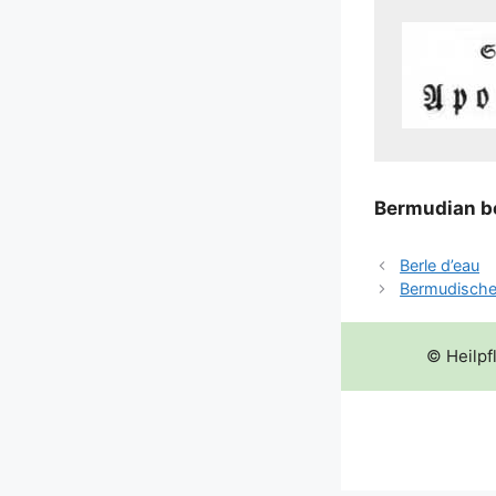
Ber­mu­di­an b
Berle d’eau
Bermudische
© Heilpf