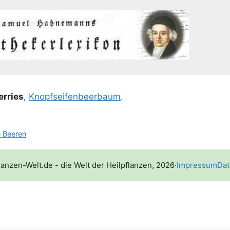
er­ries
,
Knopf­sei­fen­beer­baum
.
 Beeren
lanzen-Welt.de - die Welt der Heilpflanzen, 2026
·
Impressum
Dat