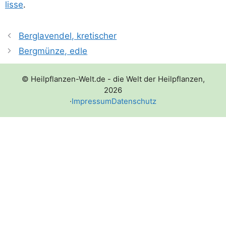
lis­se
.
Berglavendel, kretischer
Bergmünze, edle
© Heilpflanzen-Welt.de - die Welt der Heilpflanzen,
2026
·
Impressum
Datenschutz