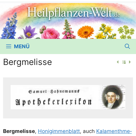
MENÜ
Bergmelisse
Berg­me­lis­se
,
Honig­im­men­blatt
, auch
Kal­a­menth­me­