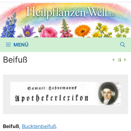
MENÜ
Beifuß
Bei­fuß
,
Buck­ten­bei­fuß
.