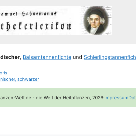
­di­scher
,
Bal­sam­tan­nen­fich­te
und
Schier­lings­tan­nen­fich
oris
anischer, schwarzer
lanzen-Welt.de - die Welt der Heilpflanzen, 2026
·
Impressum
Dat