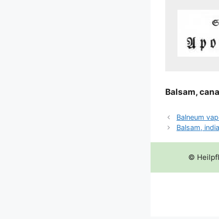
Bal­sam, cana
Balneum vap
Balsam, indi
© Heilpf