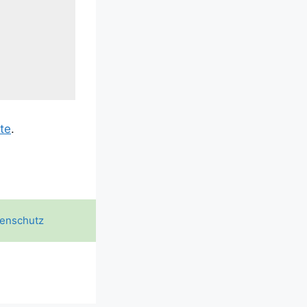
­te
.
enschutz