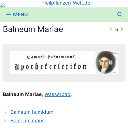
MENÜ
Balneum Mariae
Bal­ne­um Mariae
,
Was­ser­bad
.
Balneum humidum
Balneum maris