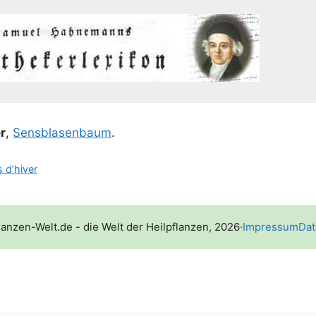
r
,
Sen­s­bla­sen­baum
.
 d’hiver
lanzen-Welt.de - die Welt der Heilpflanzen, 2026
·
Impressum
Dat