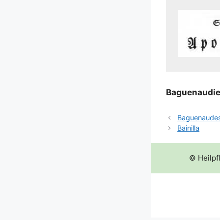
Baguenau­die
Baguenaudes
Bainilla
© Heilpf