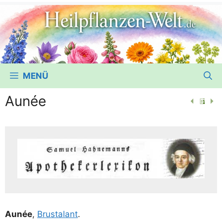
MENÜ
Aunée
Aunée
,
Brust­alant
.