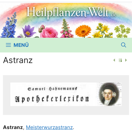
MENÜ
Astranz
Astranz
,
Meis­ter­wurz­as­tranz
.