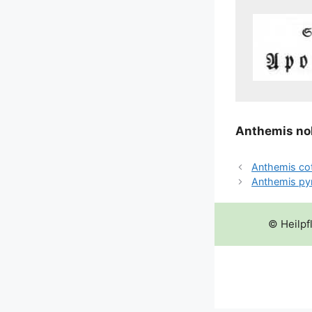
Ant­he­mis nob
Anthemis co
Anthemis py
© Heilpf