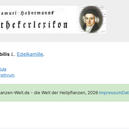
i­lis
L
.
Edel­ka­mil­le
.
tula
rethrum
lanzen-Welt.de - die Welt der Heilpflanzen, 2026
·
Impressum
Dat