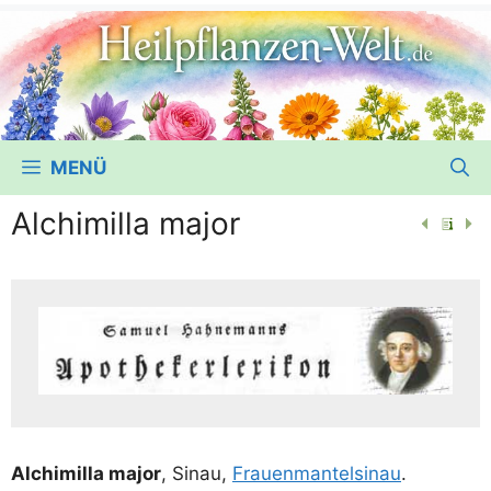
MENÜ
Alchimilla major
Alchi­mil­la major
, Sinau,
Frau­en­man­tel­si­nau
.