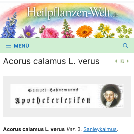
MENÜ
Acorus calamus L. verus
Aco­rus cala­mus L. verus
Var
. β.
San­ley­kal­mus
.