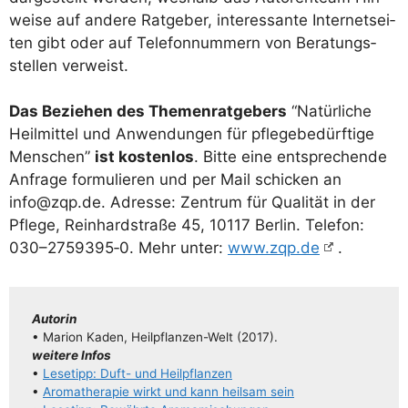
wei­se auf ande­re Rat­ge­ber, inter­es­san­te Inter­net­sei­
ten gibt oder auf Tele­fon­num­mern von Bera­tungs­
stel­len verweist.
Das Bezie­hen des The­men­rat­ge­bers
“Natür­li­che
Heil­mit­tel und Anwen­dun­gen für pfle­ge­be­dürf­ti­ge
Men­schen”
ist kos­ten­los
. Bit­te eine ent­spre­chen­de
Anfra­ge for­mu­lie­ren und per Mail schi­cken an
info@zqp.de
. Adres­se: Zen­trum für Qua­li­tät in der
Pfle­ge, Rein­hard­stra­ße 45, 10117 Ber­lin. Tele­fon:
030–2759395‑0. Mehr unter:
www.zqp.de
.
Autorin
• Mari­on Kaden, Heil­pflan­­zen-Welt (2017).
wei­te­re Infos
•
Lese­tipp: Duft- und Heilpflanzen
•
Aro­ma­the­ra­pie wirkt und kann heil­sam sein