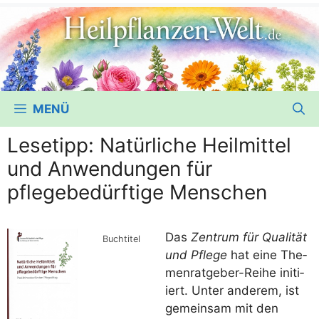
MENÜ
Lesetipp: Natürliche Heilmittel
und Anwendungen für
pflegebedürftige Menschen
Das
Zen­trum für Qua­li­tät
Buch­ti­tel
und Pfle­ge
hat eine The­
men­rat­ge­ber-Rei­he initi­
iert. Unter ande­rem, ist
gemein­sam mit den