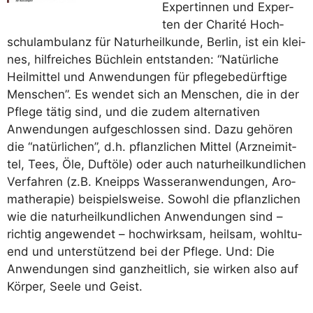
Exper­tin­nen und Exper­
ten der Cha­ri­té Hoch­
schul­am­bu­lanz für Natur­heil­kun­de, Ber­lin, ist ein klei­
nes, hilf­rei­ches Büch­lein ent­stan­den: “Natür­li­che
Heil­mit­tel und Anwen­dun­gen für pfle­ge­be­dürf­ti­ge
Men­schen”. Es wen­det sich an Men­schen, die in der
Pfle­ge tätig sind, und die zudem alter­na­ti­ven
Anwen­dun­gen auf­ge­schlos­sen sind. Dazu gehö­ren
die “natür­li­chen”, d.h. pflanz­li­chen Mit­tel (Arz­nei­mit­
tel, Tees, Öle, Duft­öle) oder auch natur­heil­kund­li­chen
Ver­fah­ren (z.B. Kneipps Was­ser­an­wen­dun­gen, Aro­
ma­the­ra­pie) bei­spiels­wei­se. Sowohl die pflanz­li­chen
wie die natur­heil­kund­li­chen Anwen­dun­gen sind –
rich­tig ange­wen­det – hoch­wirk­sam, heil­sam, wohl­tu­
end und unter­stüt­zend bei der Pfle­ge. Und: Die
Anwen­dun­gen sind ganz­heit­lich, sie wir­ken also auf
Kör­per, See­le und Geist.