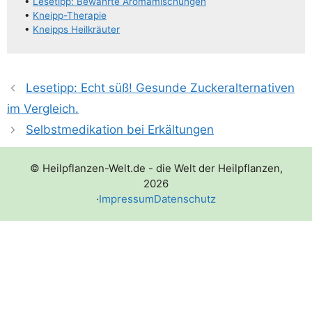
•
Lese­tipp: Bewähr­te Aromamischungen
•
Kneipp-The­ra­pie
•
Kneipps Heil­kräu­ter
Lesetipp: Echt süß! Gesunde Zuckeralternativen
im Vergleich.
Selbstmedikation bei Erkältungen
© Heilpflanzen-Welt.de - die Welt der Heilpflanzen,
2026
·
Impressum
Datenschutz