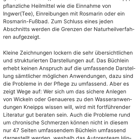
pflanz­li­che Heil­mit­tel wie die Ein­nah­me von
Ingwer(Tee), Ein­rei­bun­gen mit Ros­ma­rin oder ein
Ros­ma­rin-Fuß­bad. Zum Schluss eines jeden
Abschnitts wer­den die Gren­zen der Natur­heil­ver­fah­
ren aufgezeigt.
Klei­ne Zeich­nun­gen lockern die sehr über­sicht­li­chen
und struk­tu­rier­ten Dar­stel­lun­gen auf. Das Büch­lein
erhebt kei­nen Anspruch auf die umfas­sen­de Dar­stel­
lung sämt­li­cher mög­li­chen Anwen­dun­gen, dazu sind
die Pro­ble­me in der Pfle­ge zu umfas­send. Aber es
zeigt Wege auf: Wer sich um das siche­re Anle­gen
von Wickeln oder Genaue­res zu den Was­ser­an­wen­
dun­gen Kneipps wis­sen will, wird mit fort­füh­ren­der
Lite­ra­tur gut bera­ten sein. Auch die Pro­ble­me rund
um chro­ni­sche Schmer­zen kön­nen nicht in die­sem
nur 47 Sei­ten umfas­sen­dem Büch­lein umfas­send
dar­ge­stellt wer­den, wes­halb das Autoren­team Hin­