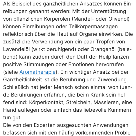
Als Bei­spiel des ganz­heit­li­chen Ansat­zes kön­nen Ein­
rei­bun­gen genannt wer­den: Mit der Unter­stüt­zung
von pflanz­li­chen Kör­perölen (Man­del- oder Oli­ven­öl)
kön­nen Ein­rei­bun­gen oder Teil­kör­per­mas­sa­gen
reflek­to­risch über die Haut auf Orga­ne ein­wir­ken. Die
zusätz­li­che Ver­wen­dung von ein paar Trop­fen von
Laven­del­öl (wirkt beru­hi­gend) oder Oran­gen­öl (bele­
bend) kann zudem durch den Duft der Heil­pflan­zen
posi­ti­ve Stim­mun­gen oder Emo­tio­nen her­vor­ru­fen
(sie­he
Aro­ma­the­ra­pie
). Ein wich­ti­ger Ansatz bei der
Ganz­heit­lich­keit ist die Berüh­rung und Zuwen­dung.
Schließ­lich hat jeder Mensch schon ein­mal wohl­tu­en­
de Berüh­run­gen erfah­ren, die beim Krank sein hel­
fend sind: Kör­per­kon­takt, Strei­cheln, Mas­sie­ren, eine
Hand auf­le­gen oder ein­fach das lie­be­vol­le Küm­mern
tun gut.
Die von den Exper­ten aus­ge­such­ten Anwen­dun­gen
befas­sen sich mit den häu­fig vor­kom­men­den Pro­ble­