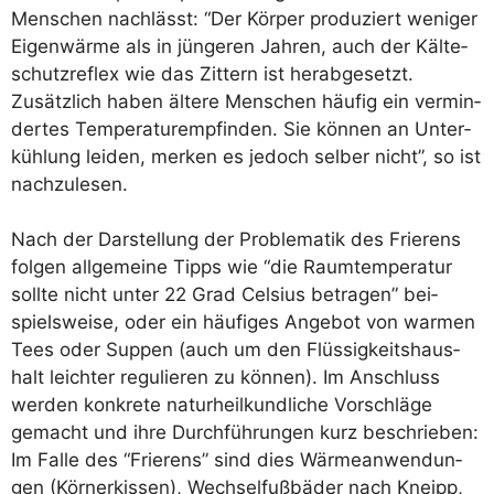
Men­schen nach­lässt: “Der Kör­per pro­du­ziert weni­ger
Eigen­wär­me als in jün­ge­ren Jah­ren, auch der Käl­te­
schutz­re­flex wie das Zit­tern ist her­ab­ge­setzt.
Zusätz­lich haben älte­re Men­schen häu­fig ein ver­min­
der­tes Tem­pe­ra­tur­emp­fin­den. Sie kön­nen an Unter­
küh­lung lei­den, mer­ken es jedoch sel­ber nicht”, so ist
nachzulesen.
Nach der Dar­stel­lung der Pro­ble­ma­tik des Frie­rens
fol­gen all­ge­mei­ne Tipps wie “die Raum­tem­pe­ra­tur
soll­te nicht unter 22 Grad Cel­si­us betra­gen” bei­
spiels­wei­se, oder ein häu­fi­ges Ange­bot von war­men
Tees oder Sup­pen (auch um den Flüs­sig­keits­haus­
halt leich­ter regu­lie­ren zu kön­nen). Im Anschluss
wer­den kon­kre­te natur­heil­kund­li­che Vor­schlä­ge
gemacht und ihre Durch­füh­run­gen kurz beschrie­ben:
Im Fal­le des “Frie­rens” sind dies Wär­me­an­wen­dun­
gen (Kör­ner­kis­sen), Wech­sel­fuß­bä­der nach Kneipp,