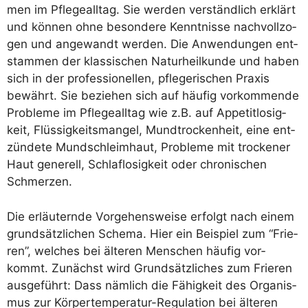
men im Pfle­ge­all­tag. Sie wer­den ver­ständ­lich erklärt
und kön­nen ohne beson­de­re Kennt­nis­se nach­voll­zo­
gen und ange­wandt wer­den. Die Anwen­dun­gen ent­
stam­men der klas­si­schen Natur­heil­kun­de und haben
sich in der pro­fes­sio­nel­len, pfle­ge­ri­schen Pra­xis
bewährt. Sie bezie­hen sich auf häu­fig vor­kom­men­de
Pro­ble­me im Pfle­ge­all­tag wie z.B. auf Appe­tit­lo­sig­
keit, Flüs­sig­keits­man­gel, Mund­tro­cken­heit, eine ent­
zün­de­te Mund­schleim­haut, Pro­ble­me mit tro­cke­ner
Haut gene­rell, Schlaf­lo­sig­keit oder chro­ni­schen
Schmerzen.
Die erläu­tern­de Vor­ge­hens­wei­se erfolgt nach einem
grund­sätz­li­chen Sche­ma. Hier ein Bei­spiel zum “Frie­
ren”, wel­ches bei älte­ren Men­schen häu­fig vor­
kommt. Zunächst wird Grund­sätz­li­ches zum Frie­ren
aus­ge­führt: Dass näm­lich die Fähig­keit des Orga­nis­
mus zur Kör­per­tem­pe­ra­tur-Regu­la­ti­on bei älte­ren