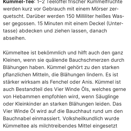
Küm­mel-Tee
: 1–2 Tee­löf­fel fri­scher Küm­mel­früch­te
wer­den kurz vor Gebrauch mit einem Mör­ser zer­
quetscht. Dar­über wer­den 150 Mil­li­li­ter hei­ßes Was­
ser gegos­sen. 15 Minu­ten mit einem Deckel (Unter­
tas­se) abde­cken und zie­hen las­sen, danach
abseihen.
Küm­mel­tee ist bekömm­lich und hilft auch den ganz
Klei­nen, wenn sie quä­len­de Bauch­schmer­zen durch
Blä­hun­gen haben. Küm­mel gehört zu den star­ken
pflanz­li­chen Mit­teln, die Blä­hun­gen lin­dern. Es ist
stär­ker wirk­sam als Fen­chel oder Anis. Küm­mel ist
auch Bestand­teil des Vier Win­de Öls, wel­ches ger­ne
von Heb­am­men emp­foh­len wird, wenn Säug­lin­ge
oder Klein­kin­der an star­ken Blä­hun­gen lei­den. Das
Vier Win­de Öl wird auf die Bauch­haut rund um den
Bauch­na­bel ein­mas­siert. Volks­heil­kund­lich wur­de
Küm­mel­tee als milch­trei­ben­des Mit­tel ein­ge­setzt