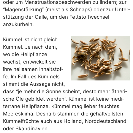
oder um Mens­trua­ti­ons­be­schwer­den zu lin­dern; zur
“Magen­stär­kung” (meist als Schnaps) oder zur Unter­
stüt­zung der Gal­le, um den Fett­stoff­wech­sel
anzukurbeln.
Küm­mel ist nicht gleich
Küm­mel. Je nach dem,
wo die Heil­pflan­ze
wächst, ent­wi­ckelt sie
ihre heil­sa­men Inhalt­stof­
fe. Im Fall des Küm­mels
stimmt die Aus­sa­ge nicht,
dass “je mehr die Son­ne scheint, des­to mehr äthe­ri­
sche Öle gebil­det wer­den”. Küm­mel ist kei­ne medi­
ter­ra­ne Heil­pflan­ze. Küm­mel mag lie­ber feuch­tes
Mee­res­kli­ma. Des­halb stam­men die gehalt­volls­ten
Küm­mel­früch­te auch aus Hol­land, Nord­deutsch­land
oder Skandinavien.