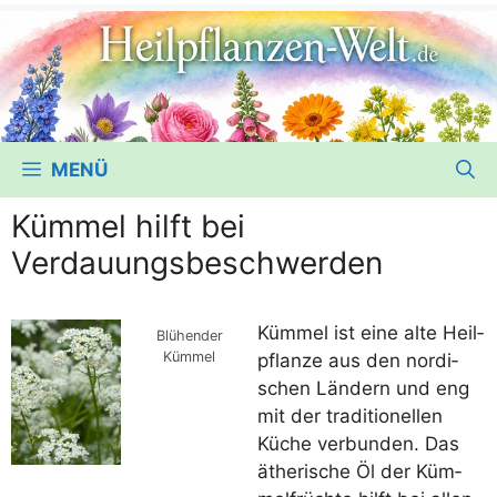
MENÜ
Kümmel hilft bei
Verdauungsbeschwerden
Küm­mel ist eine alte Heil­
Blü­hen­der
Kümmel
pflan­ze aus den nor­di­
schen Län­dern und eng
mit der tra­di­tio­nel­len
Küche ver­bun­den. Das
äthe­ri­sche Öl der Küm­