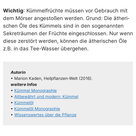
Wich­tig
: Küm­mel­früch­te müs­sen vor Gebrauch mit
dem Mör­ser ange­sto­ßen wer­den. Grund: Die äthe­ri­
schen Öle des Küm­mels sind in den soge­nann­ten
Sekre­träu­men der Früch­te ein­ge­schlos­sen. Nur wenn
die­se zer­stört wer­den, kön­nen die äthe­ri­schen Öle
z.B. in das Tee-Was­ser übergehen.
Autorin
• Mari­on Kaden, Heil­pflan­­zen-Welt (2016).
wei­te­re Infos
•
Küm­mel Monographie
•
Alt­be­währt und modern: Kümmel
•
Küm­mel­öl
•
Küm­mel­öl Monographie
•
Wis­sens­wer­tes über die Pflanze