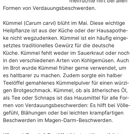
mel­früch­te hilft bei allen
For­men von Verdauungsbeschwerden.
Küm­mel (
Carum car­vi
) blüht im Mai. Die­se wich­ti­ge
Heil­pflan­ze ist aus der Küche oder der Haus­apo­the­
ke nicht weg­zu­den­ken. Küm­mel ist ein häu­fig ein­ge­
setz­tes tra­di­tio­nel­les Gewürz für die deut­sche
Küche. Küm­mel fehlt weder im Sau­er­kraut oder noch
in den ver­schie­de­nen Arten von Kohl­ge­mü­sen. Auch
im Brot wur­de Küm­mel frü­her ger­ne ver­wen­det, um
es halt­ba­rer zu machen. Zudem sorg­te ein hal­ber
Tee­löf­fel gemah­le­nes Küm­mel­pul­ver für einen wür­zi­
gen Brot­ge­schmack. Küm­mel, ob als äthe­ri­sches Öl,
als Tee oder Schnaps ist das Haus­mit­tel für alle For­
men von Ver­dau­ungs­be­schwer­den: Es hilft bei Völ­le­
ge­fühl, Blä­hun­gen oder bei leich­ten krampf­ar­ti­gen
Beschwer­den im Magen-Darm-Beschwerden.