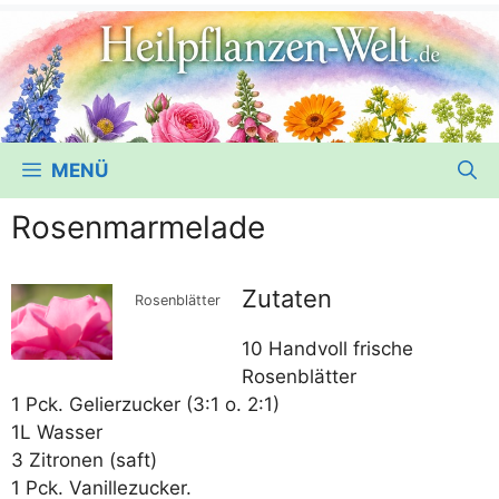
MENÜ
Rosenmarmelade
Zutaten
Rosen­blät­ter
10 Hand­voll fri­sche
Rosenblätter
1 Pck. Gelier­zu­cker (3:1 o. 2:1)
1L Wasser
3 Zitro­nen (saft)
1 Pck. Vanillezucker.