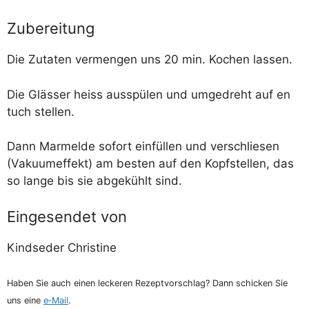
Zubereitung
Die Zuta­ten ver­men­gen uns 20 min. Kochen lassen.
Die Gläs­ser heiss aus­spü­len und umge­dreht auf en
tuch stellen.
Dann Mar­mel­de sofort ein­fül­len und ver­schlie­sen
(Vaku­um­ef­fekt) am bes­ten auf den Kopf­stel­len, das
so lan­ge bis sie abge­kühlt sind.
Eingesendet von
Kind­se­der Christine
Haben Sie auch einen lecke­ren Rezept­vor­schlag? Dann schi­cken Sie
uns eine
e‑Mail
.