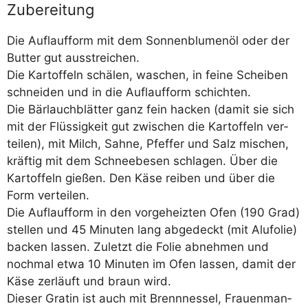
Zubereitung
Die Auf­lauf­form mit dem Son­nen­blu­men­öl oder der
But­ter gut ausstreichen.
Die Kar­tof­feln schä­len, waschen, in fei­ne Schei­ben
schnei­den und in die Auf­lauf­form schichten.
Die Bär­lauch­blät­ter ganz fein hacken (damit sie sich
mit der Flüs­sig­keit gut zwi­schen die Kar­tof­feln ver­
tei­len), mit Milch, Sah­ne, Pfef­fer und Salz mischen,
kräf­tig mit dem Schnee­be­sen schla­gen. Über die
Kar­tof­feln gie­ßen. Den Käse rei­ben und über die
Form verteilen.
Die Auf­lauf­form in den vor­ge­heiz­ten Ofen (190 Grad)
stel­len und 45 Minu­ten lang abge­deckt (mit Alu­fo­lie)
backen las­sen. Zuletzt die Folie abneh­men und
noch­mal etwa 10 Minu­ten im Ofen las­sen, damit der
Käse zer­läuft und braun wird.
Die­ser Gra­tin ist auch mit Brenn­nes­sel, Frau­en­man­