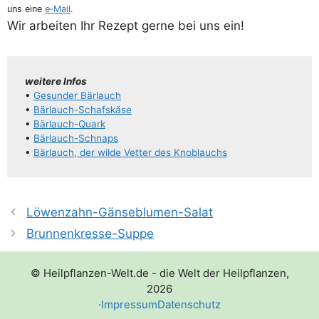
uns eine
e‑Mail
.
Wir arbei­ten Ihr Rezept ger­ne bei uns ein!
wei­te­re Infos
•
Gesun­der Bärlauch
•
Bär­lauch-Schaf­s­­kä­­se
•
Bär­lauch-Quark
•
Bär­lauch-Schnaps
•
Bär­lauch, der wil­de Vet­ter des Knoblauchs
Löwenzahn-Gänseblumen-Salat
Brunnenkresse-Suppe
© Heilpflanzen-Welt.de - die Welt der Heilpflanzen,
2026
·
Impressum
Datenschutz