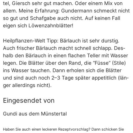
tel, Giersch sehr gut machen. Oder einem Mix von
allem. Mei­ne Erfah­rung: Gun­der­mann schmeckt nicht
so gut und Schaf­ga­be auch nicht. Auf kei­nen Fall
eigen sich Löwenzahnblätter!
Heil­pflan­zen-Welt Tipp: Bär­lauch ist sehr durs­tig.
Auch fri­scher Bär­lauch macht schnell schlapp. Des­
halb den Bär­lauch in einen fla­chen Tel­ler mit Was­ser
legen. Die Blät­ter über den Rand, die “Füs­se” (Sti­le)
ins Was­ser tau­chen. Dann erho­len sich die Blät­ter
und sind auch noch 2–3 Tage spä­ter appe­tit­lich (län­
ger aller­dings nicht).
Eingesendet von
Gun­di aus dem Münstertal
Haben Sie auch einen lecke­ren Rezept­vor­schlag? Dann schi­cken Sie