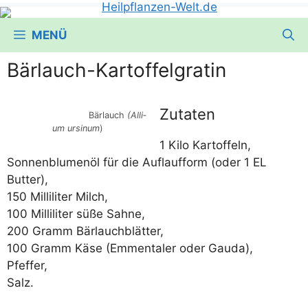
MENÜ
Bärlauch-Kartoffelgratin
Zutaten
Bär­lauch
(Alli­
um ursinum
)
1 Kilo Kartoffeln,
Son­nen­blu­men­öl für die Auf­lauf­form (oder 1 EL
Butter),
150 Mil­li­li­ter Milch,
100 Mil­li­li­ter süße Sahne,
200 Gramm Bärlauchblätter,
100 Gramm Käse (Emmen­ta­ler oder Gauda),
Pfeffer,
Salz.