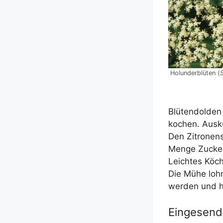
Holun­der­blü­ten (
S
Blü­ten­dol­de
kochen. Aus­k
Den Zitro­nen­
Men­ge Zucker 
Leich­tes Köche
Die Mühe lohn
wer­den und h
Eingesend