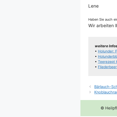
Lene
Haben Sie auch ein
Wir arbei­ten 
wei­te­re Info
•
Holun­der: Fe
•
Holun­der­b
•
Tee­re­zept
•
Flie­der­be­
Bärlauch-Sc
Knoblauchra
© Heilpf