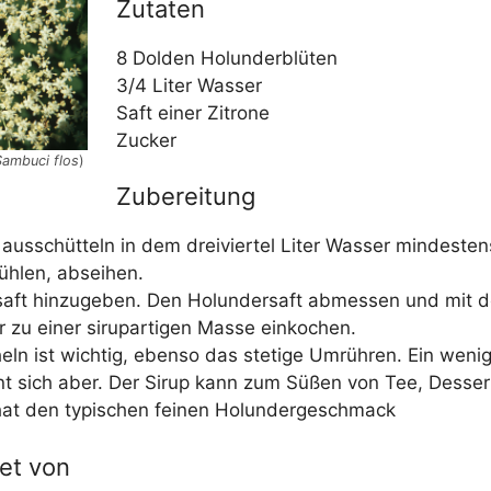
Zutaten
8 Dol­den Holunderblüten
3/​4 Liter Wasser
Saft einer Zitrone
Zucker
am­bu­ci flos
)
Zubereitung
n aus­schüt­teln in dem drei­vier­tel Liter Was­ser min­des­t
üh­len, abseihen.
saft hin­zu­ge­ben. Den Holun­der­saft abmes­sen und mit d
zu einer sirup­ar­ti­gen Mas­se einkochen.
ln ist wich­tig, eben­so das ste­ti­ge Umrüh­ren. Ein wenig ze
t sich aber. Der Sirup kann zum Süßen von Tee, Des­sert
at den typi­schen fei­nen Holundergeschmack
et von