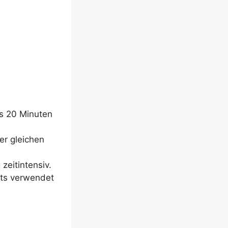
ens 20 Minu­ten
er glei­chen
it­in­ten­siv.
s ver­wen­det