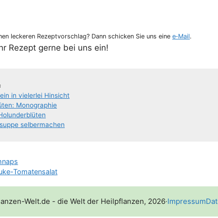
en lecke­ren Rezept­vor­schlag? Dann schi­cken Sie uns eine
e‑Mail
.
Ihr Rezept ger­ne bei uns ein!
s
in in vie­ler­lei Hinsicht
lü­ten: Monographie
 Holunderblüten
er­sup­pe selbermachen
hnaps
uke-Tomatensalat
lanzen-Welt.de - die Welt der Heilpflanzen, 2026
·
Impressum
Dat