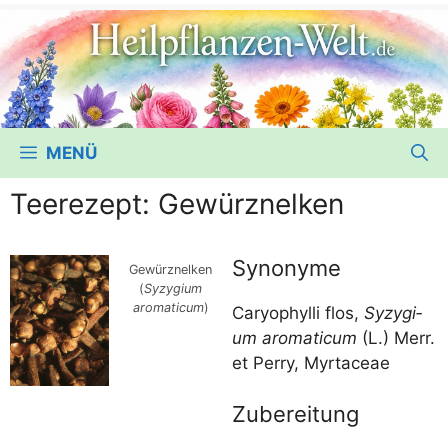
MENÜ
Teerezept: Gewürznelken
Synonyme
Gewürz­nel­ken
(
Syzy­gi­um
aro­ma­ti­cum
)
Caryo­phyl­li flos,
Syzy­gi­
um aro­ma­ti­cum
(L.) Merr.
et Per­ry, Myrtaceae
Zubereitung