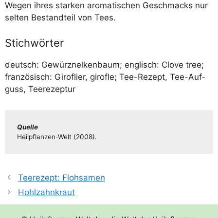
Wegen ihres star­ken aro­ma­ti­schen Geschmacks nur
sel­ten Bestand­teil von Tees.
Stichwörter
deutsch: Gewürz­nel­ken­baum; eng­lisch: Clove tree;
fran­zö­sisch: Giro­f­lier, girof­le; Tee-Rezept, Tee-Auf­
guss, Teerezeptur
Quel­le
Heil­pflan­­zen-Welt (2008).
Teerezept: Flohsamen
Hohlzahnkraut