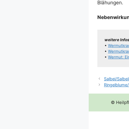
Blähungen.
Neben­wir­ku
wei­te­re Info
•
Wer­mut­kr
•
Wer­mut­kra
•
Wer­mut: Ei
Salbei/​Salbei
Ringelblume/
© Heilpf