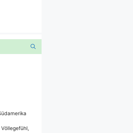
s Südamerika
öl­le­ge­fühl,