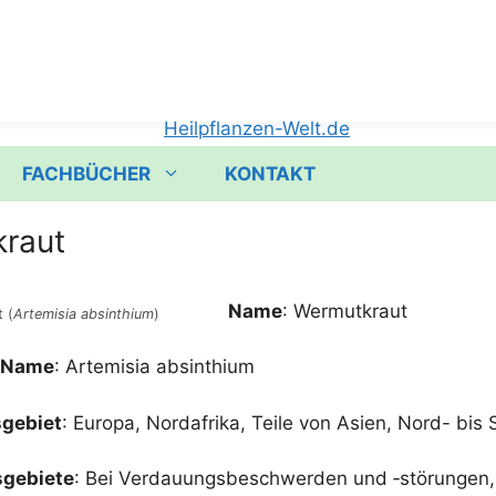
FACHBÜCHER
KONTAKT
raut
Name
: Wer­mut­kraut
t (
Arte­mi­sia absinthi­um
)
r Name
: Arte­mi­sia absinthium
­ge­biet
: Euro­pa, Nord­afri­ka, Tei­le von Asi­en, Nord- bi
e­bie­te
: Bei Ver­dau­ungs­be­schwer­den und ‑stö­run­gen, V