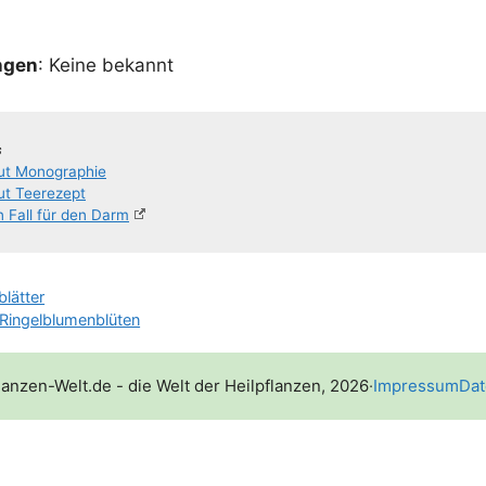
n­gen
: Kei­ne bekannt
s
aut Monographie
ut Teerezept
n Fall für den Darm
blätter
​Ringelblumenblüten
lanzen-Welt.de - die Welt der Heilpflanzen, 2026
·
Impressum
Dat