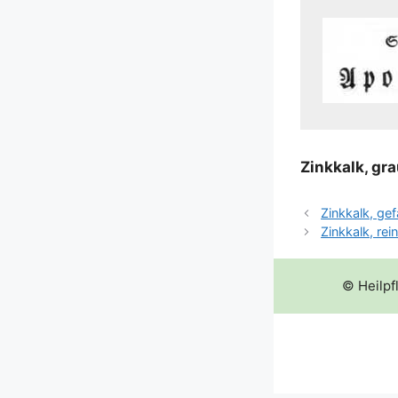
Zink­kalk, gra
Zinkkalk, gefä
Zinkkalk, rei
© Heilpf