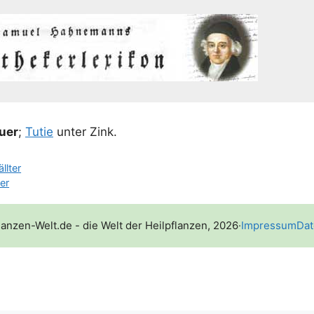
u­er
;
Tutie
unter Zink.
llter
ner
lanzen-Welt.de - die Welt der Heilpflanzen, 2026
·
Impressum
Dat