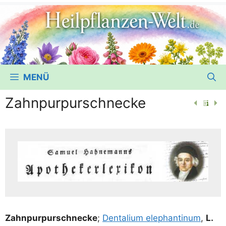
MENÜ
Zahnpurpurschnecke
Zahn­pur­pur­schne­cke
;
Den­ta­li­um ele­phan­ti­num
,
L.