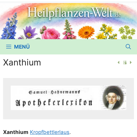
MENÜ
Xanthium
Xan­thi­um
Kropf­bett­ler­laus
.