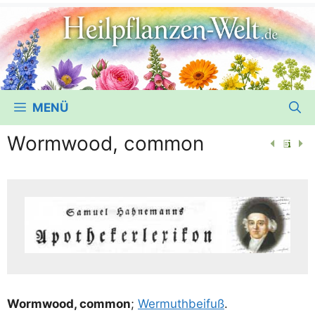
MENÜ
Wormwood, common
Worm­wood, com­mon
;
Wer­muth­bei­fuß
.