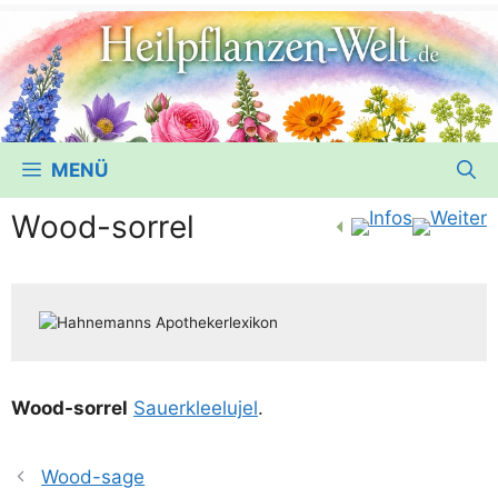
MENÜ
Wood-sorrel
Wood-sor­rel
Sau­er­klee­lu­jel
.
Wood-sage