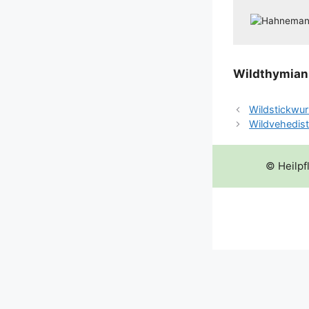
Wild­thy­mi­an
Wildstickwur
Wildvehedist
© Heilpf