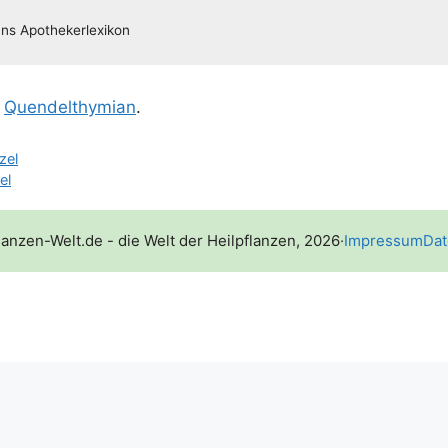
Quen­delt­hy­mi­an
.
zel
el
lanzen-Welt.de - die Welt der Heilpflanzen, 2026
·
Impressum
Dat