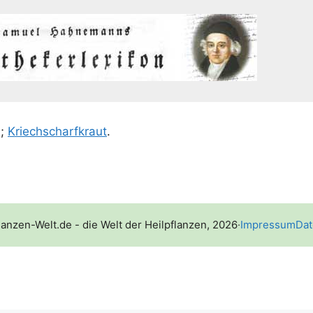
s
;
Kriech­scharf­kraut
.
lanzen-Welt.de - die Welt der Heilpflanzen, 2026
·
Impressum
Dat