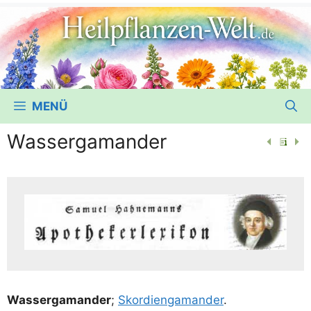
MENÜ
Wassergamander
Was­ser­ga­man­der
;
Skor­dien­ga­man­der
.