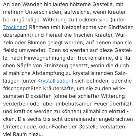
An den Wän­den hin lau­fen höl­zer­ne Gestel­le, mit
meh­rern Unter­schie­den, auf­wel­che, wenn Kräu­ter
bei ungüns­ti­ger Wit­te­rung zu trock­nen sind (unter
Trock­nen
) Räh­men (mit Netz­ge­flech­te von Bind­fa­den
über­spannt) und hier­auf die fri­schen Kräu­ter, Wur­
zeln oder Blu­men gelegt wer­den, auf denen man sie
flei­sig umwen­det. Eben so wer­den auf die­se Gestel­
le, nach Hin­weg­neh­mung der Tro­cken­räh­me, die fla­
chen Näp­fe von Stein­zeug gesetzt, wor­in die durch
all­mäh­li­che Abdamp­fung zu krystal­li­si­ren­den Salz­
lau­gen (unter
Krystal­li­sa­ti­on
) sich befin­den, oder die
frisch­ge­preß­ten Kräu­ter­säf­te, um sie zu den wirk­
sams­ten Dick­säf­ten (ohne bei schlaf­fer Wit­te­rung
ver­der­ben oder über unbe­hut­sa­men Feu­er über­hitzt
und kraft­los wer­den zu kön­nen) all­mäh­lich ein­zu­di­
cken. Die sechs bis acht über­ein­an­der ange­brach­ten
Unter­schie­de, oder Fache der Gestel­le ver­stat­ten
viel Raum hiezu.