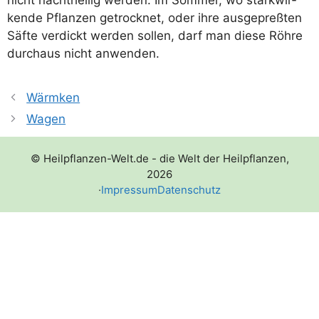
nicht nacht­hei­lig wer­den. Im Som­mer, wo stark­wir­
ken­de Pflan­zen getrock­net, oder ihre aus­ge­preß­ten
Säf­te ver­dickt wer­den sol­len, darf man die­se Röh­re
durch­aus nicht anwenden.
Wärmken
Wagen
© Heilpflanzen-Welt.de - die Welt der Heilpflanzen,
2026
·
Impressum
Datenschutz