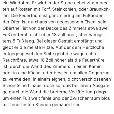
ein Wind­ofen. Er wird in der Stu­be geheit­zt am bes­
ten auf Ros­ten mit Torf, Stein­koh­len, oder Braun­koh­
len. Die Feu­ert­hü­re ist ganz nied­rig am Fuß­bo­den,
der Ofen ist durch­aus von gegos­se­nem Eisen, sein
Obert­heil ist von der Decke des Zim­mers etwa zwei
Fuß ent­fernt, nicht über 18 Zoll breit, aber wenigs­
tens 5 Fuß lang. Bei die­ser Gestalt emp­fängt und
gie­bt er die meis­te Hit­ze. Auf der dem Heit­z­lo­che
ent­ge­gen­ge­setz­ten Sei­te geht die wage­rech­te
Rauch­röh­re, etwa 18 Zoll höher als die Feu­ert­hü­re
ist, durch die Wand des Zim­mers in einen Kamin
oder in eine Küche, oder bes­ser, um allen Gegen­zug
zu ver­mei­den, in einem eig­nen, dicht ver­schlos­se­nen
Schor­stei­ne hin­aus, doch so, daß bei ihrem Aus­gan­
ge durch die Wand die bre­ter­ne Ver­tä­fe-lung rings­
um einen Fuß weit feh­le und der Zwi­schen­raum blos
mit feu­er­fes­ten Stei­nen gemau­ert sei.