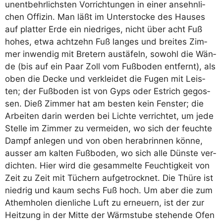
unent­behr­lichs­ten Vor­rich­tun­gen in einer ansehn­li­
chen Offi­zin. Man läßt im Unter­sto­cke des Hau­ses
auf plat­ter Erde ein nied­ri­ges, nicht über acht Fuß
hohes, etwa acht­zehn Fuß lan­ges und brei­tes Zim­
mer inwen­dig mit Bre­tern aus­tä­feln, sowohl die Wän­
de (bis auf ein Paar Zoll vom Fuß­bo­den ent­fernt), als
oben die Decke und ver­klei­det die Fugen mit Leis­
ten; der Fuß­bo­den ist von Gyps oder Est­rich gegos­
sen. Dieß Zim­mer hat am bes­ten kein Fens­ter; die
Arbei­ten dar­in wer­den bei Lich­te ver­rich­tet, um jede
Stel­le im Zim­mer zu ver­mei­den, wo sich der feuch­te
Dampf anle­gen und von oben her­ab­rin­nen kön­ne,
aus­ser am kal­ten Fuß­bo­den, wo sich alle Düns­te ver­
dich­ten. Hier wird die gesam­mel­te Feuch­tig­keit von
Zeit zu Zeit mit Tüchern auf­ge­trock­net. Die Thü­re ist
nied­rig und kaum sechs Fuß hoch. Um aber die zum
Athem­ho­len dien­li­che Luft zu erneu­ern, ist der zur
Heit­zung in der Mit­te der Wärm­stu­be ste­hen­de Ofen