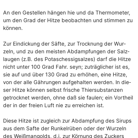
An den Gestel­len hän­gen hie und da Ther­mo­me­ter,
um den Grad der Hit­ze beob­ach­ten und stim­men zu
können.
Zur Ein­di­ckung der Säf­te, zur Trock­nung der Wur­
zeln, und zu den meis­ten Abdamp­fun­gen der Salz­
lau­gen (z.B. des Potasch­essig­s­al­zes) darf die Hit­ze
nicht unter 100 Grad Fahr. seyn; zuträg­li­cher ist es,
sie auf und über 130 Grad zu erhö­hen, eine Hit­ze,
von der alle Gäh­run­gen auf­ge­hal­ten wer­den. In die­
ser Hit­ze kön­nen selbst fri­sche Thier­sub­stan­zen
getrock­net wer­den, ohne daß sie fau­len; ein Vort­heil
der in der frei­en Luft nie zu errei­chen ist.
Die­se Hit­ze ist zugleich zur Abdamp­fung des Sirups
aus dem Saf­te der Run­kel­rü­ben oder der Wur­zeln
des Weiß­m­an­golds, d.i. zur Kör­nung des Zuckers