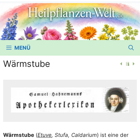
MENÜ
Wärmstube
Wärm­stu­be
(
Etuve
, Stu­fa, Cal­da­ri­um
) ist eine der