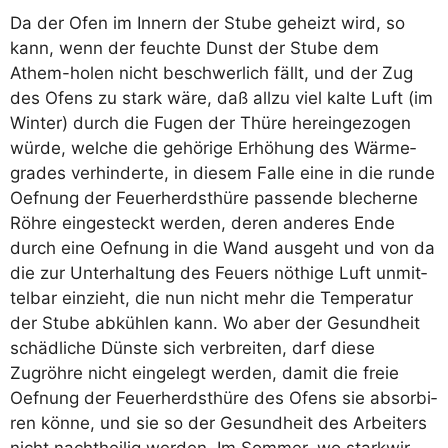
Da der Ofen im Innern der Stu­be geheizt wird, so
kann, wenn der feuch­te Dunst der Stu­be dem
Athem-holen nicht beschwer­lich fällt, und der Zug
des Ofens zu stark wäre, daß all­zu viel kal­te Luft (im
Win­ter) durch die Fugen der Thü­re her­ein­ge­zo­gen
wür­de, wel­che die gehö­ri­ge Erhö­hung des Wär­me­
gra­des ver­hin­der­te, in die­sem Fal­le eine in die run­de
Oef­nung der Feu­er­herdsthü­re pas­sen­de ble­cher­ne
Röh­re ein­ge­steckt wer­den, deren ande­res Ende
durch eine Oef­nung in die Wand aus­geht und von da
die zur Unter­hal­tung des Feu­ers nöthi­ge Luft unmit­
tel­bar ein­zieht, die nun nicht mehr die Tem­pe­ra­tur
der Stu­be abküh­len kann. Wo aber der Gesund­heit
schäd­li­che Düns­te sich ver­brei­ten, darf die­se
Zugröh­re nicht ein­ge­legt wer­den, damit die freie
Oef­nung der Feu­er­herdsthü­re des Ofens sie absor­bi­
ren kön­ne, und sie so der Gesund­heit des Arbei­ters