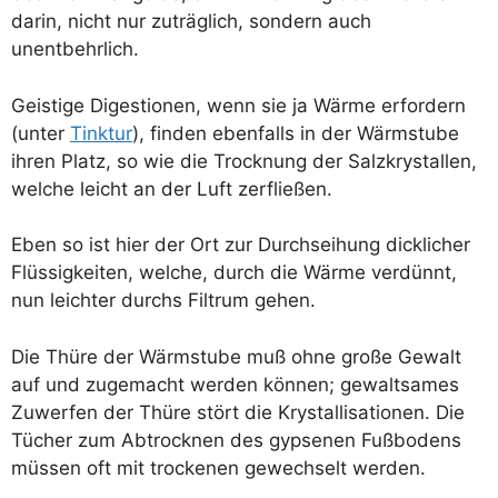
dar­in, nicht nur zuträg­lich, son­dern auch
unentbehrlich.
Geis­ti­ge Diges­tio­nen, wenn sie ja Wär­me erfor­dern
(unter
Tink­tur
), fin­den eben­falls in der Wärm­stu­be
ihren Platz, so wie die Trock­nung der Salz­krystal­len,
wel­che leicht an der Luft zerfließen.
Eben so ist hier der Ort zur Durch­sei­hung dick­li­cher
Flüs­sig­kei­ten, wel­che, durch die Wär­me ver­dünnt,
nun leich­ter durchs Fil­t­rum gehen.
Die Thü­re der Wärm­stu­be muß ohne gro­ße Gewalt
auf und zuge­macht wer­den kön­nen; gewalt­sa­mes
Zuwer­fen der Thü­re stört die Krystal­li­sa­tio­nen. Die
Tücher zum Abtrock­nen des gyp­se­nen Fuß­bo­dens
müs­sen oft mit tro­cke­nen gewech­selt werden.