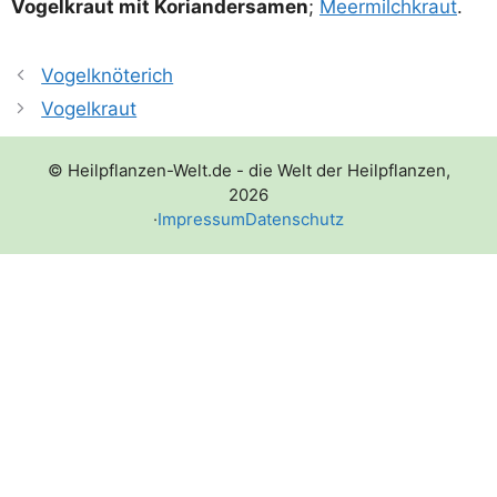
Vogel­kraut mit Kori­an­der­sa­men
;
Meer­milch­kraut
.
Vogelknöterich
Vogelkraut
© Heilpflanzen-Welt.de - die Welt der Heilpflanzen,
2026
·
Impressum
Datenschutz