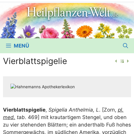
MENÜ
Vierblattspigelie
Vier­blatt­spi­ge­lie
,
Spi­ge­lia Ant­hel­mia, L
. [Zorn,
pl.
med.
tab
. 469] mit kraut­ar­ti­gem Sten­gel, und oben
zu vier ste­hen­den Blät­tern; ein andert­halb Fuß hohes
Som­mer­ge­wächs, im süd­li­chen Ame­ri­ka, vor­züg­lich