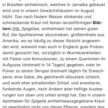
in Bra­si­li­en ein­hei­misch, wel­ches in Jamai­ka gebau­et
wird und in unsern Gewächs­häu­sern im August
blüht. Das nach fau­lem Was­ser stin­ken­de und
schme­cken­de Kraut mit fei­nen lan­zet­för­mi­gen
Blät­
tern
(
Hb.
Spi­ge­liae, ant­hel­miae
) hat sei­nen guten
Ruf, die Spuhl­wür­mer abzu­trei­ben, größ­tent­heils aus
Ame­ri­ka, wo es häu­fig zu die­ser Absicht ange­wen­
det wird, wie­wohl man auch in Eng­land gute Pro­ben
damit gemacht hat, vor­züg­lich in Wurm­krank­hei­ten
mit Fie­ber und Kon­vul­sio­nen, zu einem Quent­chen im
Auf­gus­se (drei­mahl in 14 Tagen) gege­ben, oder im
Pul­ver zu einem Skru­pel drei­mahl täg­lich für Erwach­
se­ne; eine Gabe, die gleich­wohl all­zu­stark scheint,
und wohl eher anhal­ten­den Schlaf, und erwei­ter­te,
fun­keln­de Augen, nach Andern aber hef­ti­ge Aus­lee­
run­gen von oben und unten erregt hat. Das in unsern
Apo­the­ken für
Spi­ge­lia ant­hel­mia
aus­ge­ge­be­ne Kraut
ist gewöhn­lich nicht von die­ser Pflan­ze, son­dern das