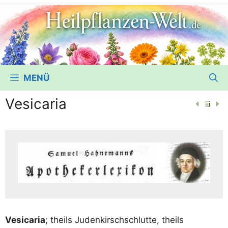
MENÜ
Vesicaria
Vesi­ca­ria
; theils Juden­kirsch­schlut­te, theils