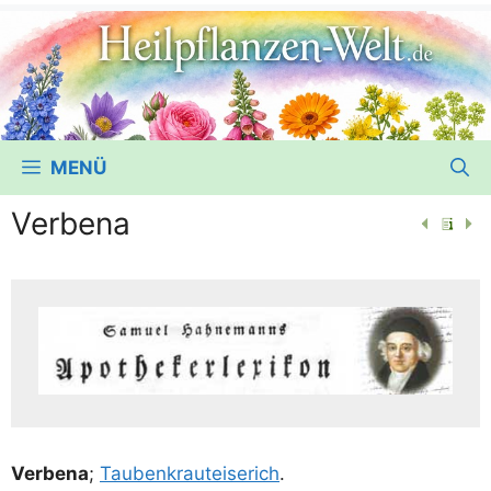
MENÜ
Verbena
Ver­be­na
;
Tau­ben­krau­tei­se­rich
.