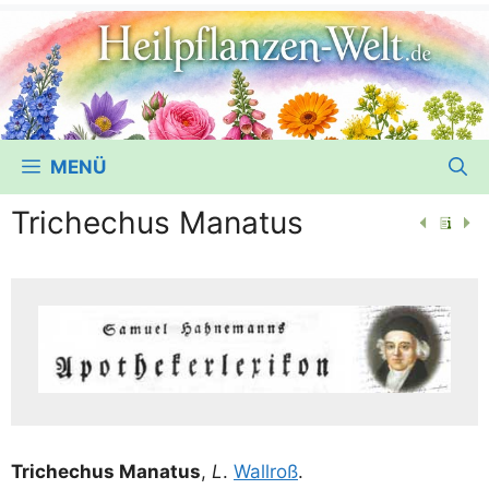
MENÜ
Trichechus Manatus
Tri­chechus Mana­tus
,
L
.
Wall­roß
.