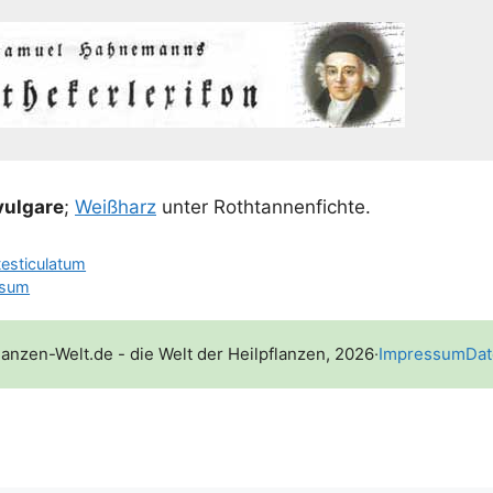
l­ga­re
;
Weiß­harz
unter Rothtannenfichte.
esticulatum
osum
lanzen-Welt.de - die Welt der Heilpflanzen, 2026
·
Impressum
Dat