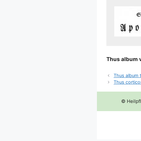
Thus album vu
Thus album t
Thus cortic
© Heilpf