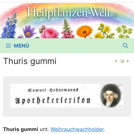
MENÜ
Thuris gummi
Thu­ris gum­mi
unt.
Weih­rauch­wach­hol­der
.