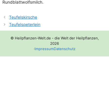
Rundblattwolfsmilch.
Teufelskirsche
Teufelspeterlein
© Heilpflanzen-Welt.de - die Welt der Heilpflanzen,
2026
·
Impressum
Datenschutz