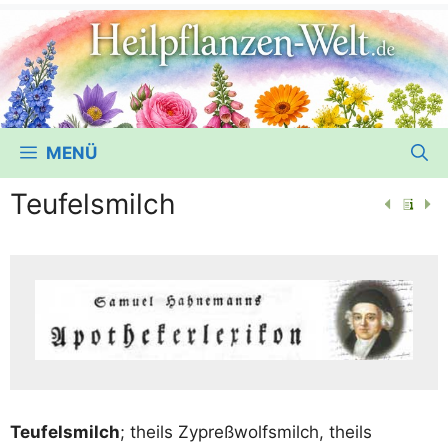
MENÜ
Teufelsmilch
Teu­fels­milch
; theils Zypreß­wolfs­milch, theils