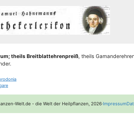
­um; theils Breit­blatt­eh­ren­preiß
, theils Gaman­der­eh­ren
nder.
orodonia
gare
lanzen-Welt.de - die Welt der Heilpflanzen, 2026
·
Impressum
Dat