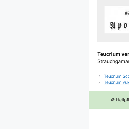
Teu­cri­um ver
Strauchgama
Teucrium Sc
Teucrium vul
© Heilpf