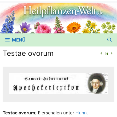
MENÜ
Testae ovorum
Test­ae ovor­um
; Eier­scha­len unter
Huhn
.