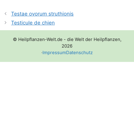
Testae ovorum struthionis
Testicule de chien
© Heilpflanzen-Welt.de - die Welt der Heilpflanzen,
2026
·
Impressum
Datenschutz