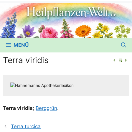
MENÜ
Terra viridis
Ter­ra viri­dis
;
Berg­grün
.
Terra turcica