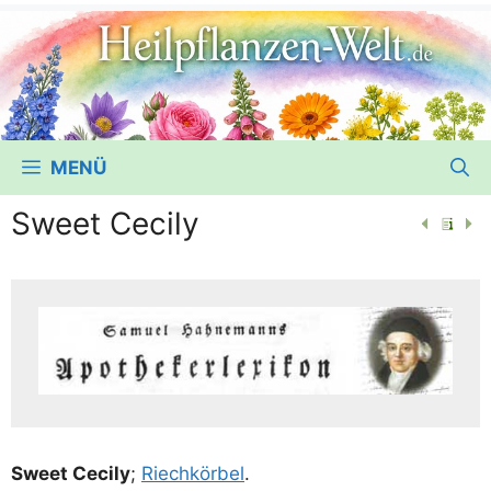
MENÜ
Sweet Cecily
Sweet Ceci­ly
;
Riech­kör­bel
.