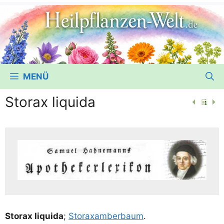
MENÜ
Storax liquida
Sto­rax liqui­da
;
Sto­ra­xam­ber­baum
.