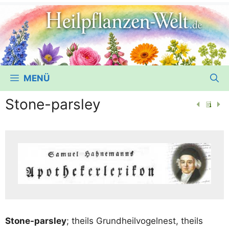
MENÜ
Stone-parsley
Stone-pars­ley
; theils Grund­heil­vo­gel­nest, theils