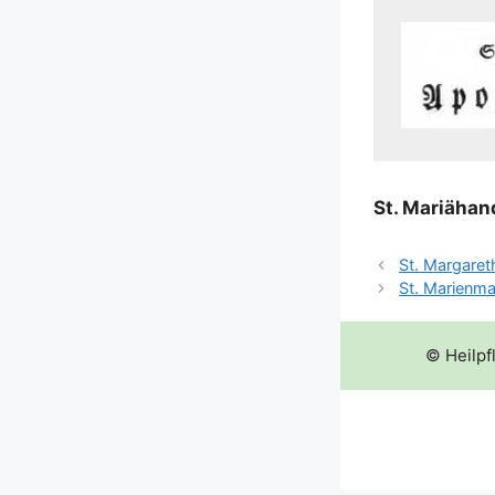
St. Mari­ähan
St. Margaret
St. Marienm
© Heilpf