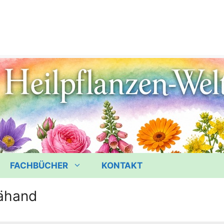
FACHBÜCHER
KONTAKT
iähand