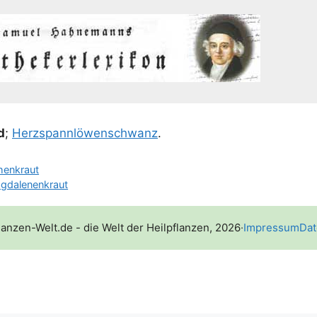
d
;
Herz­spann­lö­wen­schwanz
.
henkraut
agdalenenkraut
lanzen-Welt.de - die Welt der Heilpflanzen, 2026
·
Impressum
Dat