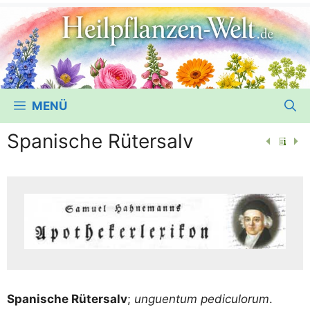
MENÜ
Spanische Rütersalv
Spa­ni­sche Rüter­salv
;
unguen­tum pedi­cul­orum
.