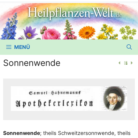
MENÜ
Sonnenwende
Son­nen­wen­de
; theils Schweit­zer­sonn­wen­de, theils