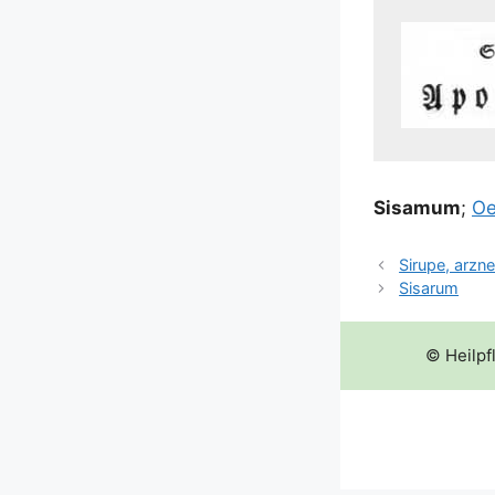
Sisa­mum
;
Oe
Sirupe, arzne
Sisarum
© Heilpf