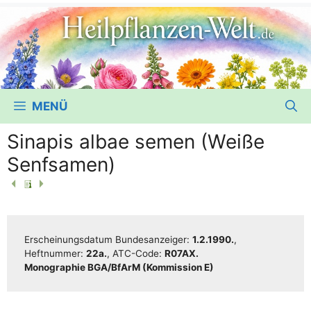
MENÜ
Sinapis albae semen (Weiße
Senfsamen)
Erschei­nungs­da­tum Bun­des­an­zei­ger:
1.2.1990.
,
Heft­num­mer:
22a.
, ATC-Code:
R07AX.
Mono­gra­phie BGA/​​BfArM (Kom­mis­si­on E)