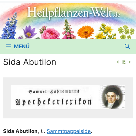
MENÜ
Sida Abutilon
Sida Abu­ti­lon
,
L
.
Sammt­pap­pels­i­de
.