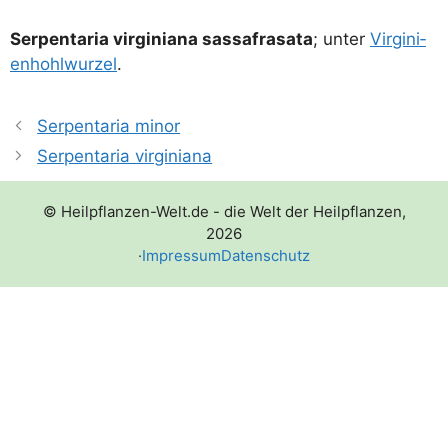
Ser­pen­ta­ria vir­gi­nia­na sas­sa­fra­sa­ta
; unter
Vir­gi­ni­
en­hohl­wur­zel
.
Serpentaria minor
Serpentaria virginiana
© Heilpflanzen-Welt.de - die Welt der Heilpflanzen,
2026
·
Impressum
Datenschutz