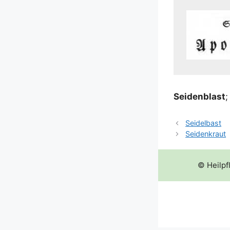
Sei­den­blast
Seidelbast
Seidenkraut
© Heilpf