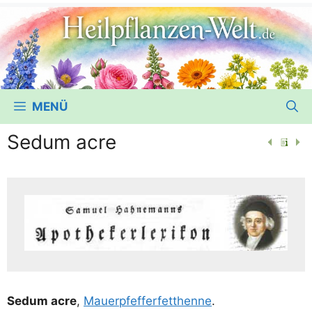
MENÜ
Sedum acre
Sedum acre
,
Mau­er­pfef­fer­fett­hen­ne
.